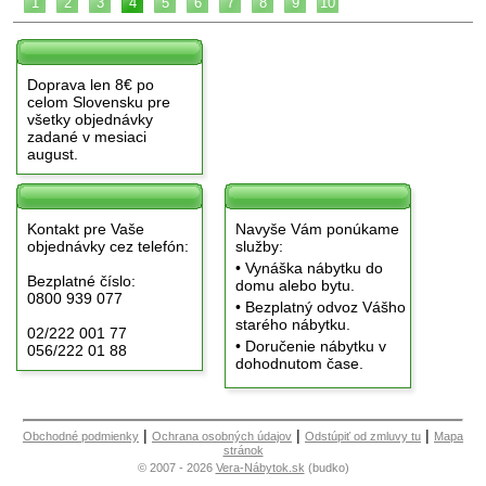
1
2
3
4
5
6
7
8
9
10
Doprava len 8€ po
celom Slovensku pre
všetky objednávky
zadané v mesiaci
august.
Kontakt pre Vaše
Navyše Vám ponúkame
objednávky cez telefón:
služby:
• Vynáška nábytku do
Bezplatné číslo:
domu alebo bytu.
0800 939 077
• Bezplatný odvoz Vášho
starého nábytku.
02/222 001 77
• Doručenie nábytku v
056/222 01 88
dohodnutom čase.
|
|
|
Obchodné podmienky
Ochrana osobných údajov
Odstúpiť od zmluvy tu
Mapa
stránok
© 2007 - 2026
Vera-Nábytok.sk
(budko)