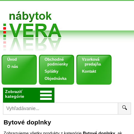
Úvod
Obchodné
Vzorková
podmienky
predajňa
O nás
Splátky
Kontakt
Objednávka
Zobraziť
kategórie
🔍
Bytové doplnky
Zobrazujeme všetky produkty z kategórie
Bytové doplnky
, ak