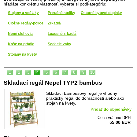
hľadáte konkrétnu vlastnosť, vyberte si podkategóriu:
Stojany a vešiaky
Príručné stolíky
Ostatné bytové doplnky
Úložné regály-police
Zrkadlá
Nemí sluhovia
Luxusné zrkadlá
Koše na prádlo
Sedacie vaky
Stojany na kvety
1
2
3
4
5
6
7
8
9
10
Skladací regál Nepel TYP2 bambus
Skladací bambusový regál je vhodný
praktický regál do domácnosti alebo ako
stojan na kvety.
Pridať do objednávky
Cena vrátane DPH
55,00 EUR