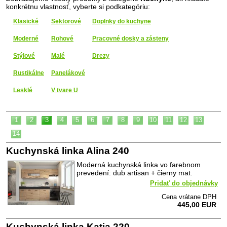
konkrétnu vlastnosť, vyberte si podkategóriu:
Klasické
Sektorové
Doplnky do kuchyne
Moderné
Rohové
Pracovné dosky a zásteny
Stýlové
Malé
Drezy
Rustikálne
Panelákové
Lesklé
V tvare U
1
2
3
4
5
6
7
8
9
10
11
12
13
14
Kuchynská linka Alina 240
Moderná kuchynská linka vo farebnom
prevedení: dub artisan + čierny mat.
Pridať do objednávky
Cena vrátane DPH
445,00 EUR
Kuchynská linka Katia 220