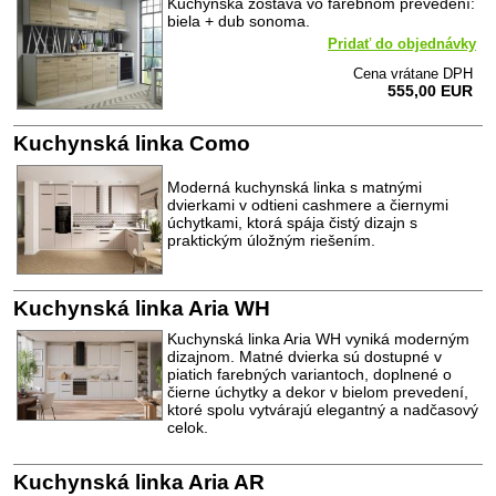
Kuchynská zostava vo farebnom prevedení:
biela + dub sonoma.
Pridať do objednávky
Cena vrátane DPH
555,00 EUR
Kuchynská linka Como
Moderná kuchynská linka s matnými
dvierkami v odtieni cashmere a čiernymi
úchytkami, ktorá spája čistý dizajn s
praktickým úložným riešením.
Kuchynská linka Aria WH
Kuchynská linka Aria WH vyniká moderným
dizajnom. Matné dvierka sú dostupné v
piatich farebných variantoch, doplnené o
čierne úchytky a dekor v bielom prevedení,
ktoré spolu vytvárajú elegantný a nadčasový
celok.
Kuchynská linka Aria AR