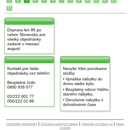
1
2
3
4
5
6
7
8
9
10
11
12
13
14
Doprava len 8€ po
celom Slovensku pre
všetky objednávky
zadané v mesiaci
august.
Kontakt pre Vaše
Navyše Vám ponúkame
objednávky cez telefón:
služby:
• Vynáška nábytku do
Bezplatné číslo:
domu alebo bytu.
0800 939 077
• Bezplatný odvoz Vášho
starého nábytku.
02/222 001 77
• Doručenie nábytku v
056/222 01 88
dohodnutom čase.
|
|
|
Obchodné podmienky
Ochrana osobných údajov
Odstúpiť od zmluvy tu
Mapa
stránok