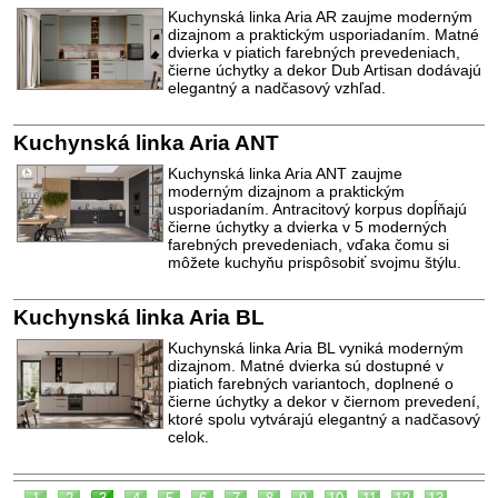
Kuchynská linka Aria AR zaujme moderným
dizajnom a praktickým usporiadaním. Matné
dvierka v piatich farebných prevedeniach,
čierne úchytky a dekor Dub Artisan dodávajú
elegantný a nadčasový vzhľad.
Kuchynská linka Aria ANT
Kuchynská linka Aria ANT zaujme
moderným dizajnom a praktickým
usporiadaním. Antracitový korpus dopĺňajú
čierne úchytky a dvierka v 5 moderných
farebných prevedeniach, vďaka čomu si
môžete kuchyňu prispôsobiť svojmu štýlu.
Kuchynská linka Aria BL
Kuchynská linka Aria BL vyniká moderným
dizajnom. Matné dvierka sú dostupné v
piatich farebných variantoch, doplnené o
čierne úchytky a dekor v čiernom prevedení,
ktoré spolu vytvárajú elegantný a nadčasový
celok.