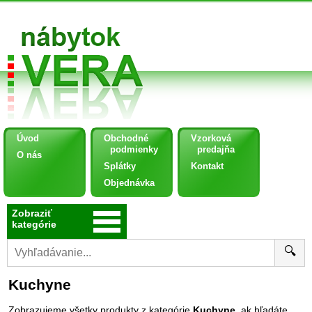
Úvod
Obchodné
Vzorková
podmienky
predajňa
O nás
Splátky
Kontakt
Objednávka
Zobraziť
kategórie
🔍
Kuchyne
Zobrazujeme všetky produkty z kategórie
Kuchyne
, ak hľadáte